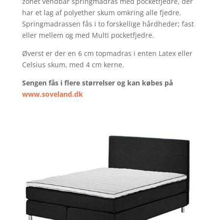
zonet vendbar springmadras med pocketfjedre, der
har et lag af polyether skum omkring alle fjedre.
Springmadrassen fås i to forskellige hårdheder; fast
eller mellem og med Multi pocketfjedre.
Øverst er der en 6 cm topmadras i enten Latex eller
Celsius skum, med 4 cm kerne.
Sengen fås i flere størrelser og kan købes på
www.soveland.dk