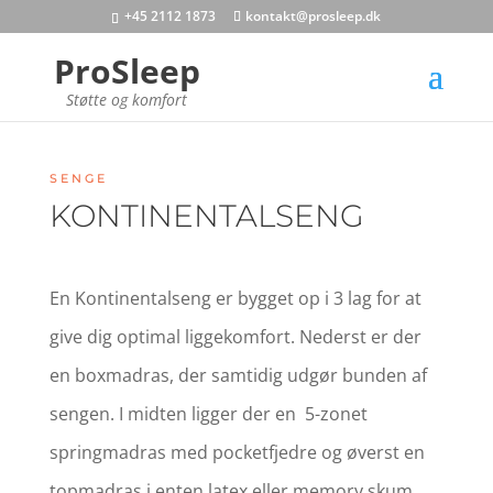
+45 2112 1873
kontakt@prosleep.dk
ProSleep
Støtte og komfort
SENGE
KONTINENTALSENG
En Kontinentalseng er bygget op i 3 lag for at
give dig optimal liggekomfort. Nederst er der
en boxmadras, der samtidig udgør bunden af
sengen. I midten ligger der en 5-zonet
springmadras med pocketfjedre og øverst en
topmadras i enten latex eller memory skum.